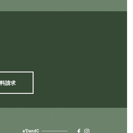
料請求
a'DandC