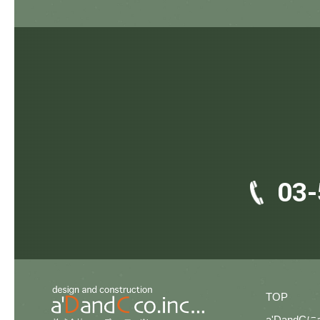
03-
TOP
a'DandC