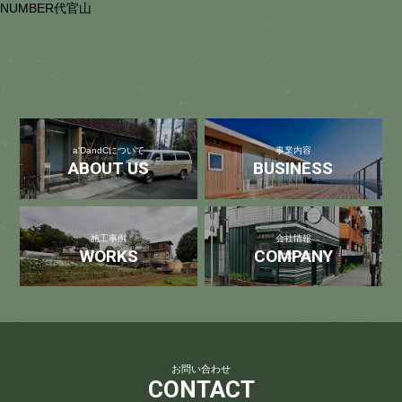
NUMBER代官山
a'DandCについて
事業内容
ABOUT US
BUSINESS
施工事例
会社情報
WORKS
COMPANY
お問い合わせ
CONTACT