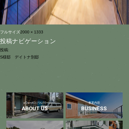
フルサイズ
2000 × 1333
投稿ナビゲーション
投稿:
S様邸 デイトナ別邸
a'DandCについて
事業内容
ABOUT US
BUSINESS