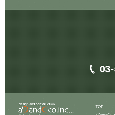
03-
TOP
a'DandC