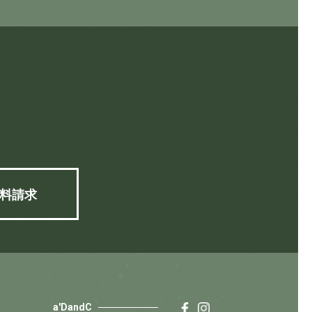
料請求
a'DandC