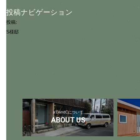
投稿ナビゲーション
投稿:
S様邸
a'DandCについて
ABOUT US