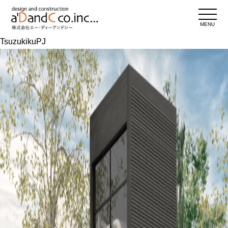
MENU
TsuzukikuPJ